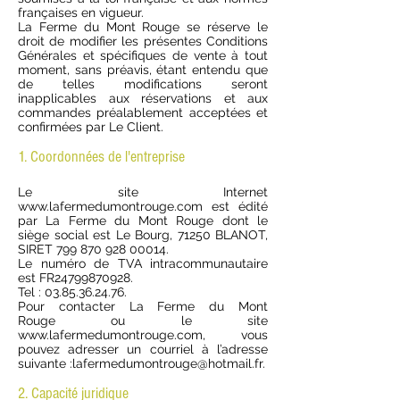
françaises en vigueur.
La Ferme du Mont Rouge se réserve le
droit de modifier les présentes Conditions
Générales et spécifiques de vente à tout
moment, sans préavis, étant entendu que
de telles modifications seront
inapplicables aux réservations et aux
commandes préalablement acceptées et
confirmées par Le Client.
1. Coordonnées de l'entreprise
Le site Internet
www.lafermedumontrouge.com
est édité
par La Ferme du Mont Rouge dont le
siège social est Le Bourg, 71250 BLANOT,
SIRET
799 870 928 00014
.
Le numéro de TVA intracommunautaire
est FR24799870928.
Tel :
03.85.36.24.76
.
Pour contacter La Ferme du Mont
Rouge ou le site
www.lafermedumontrouge.com
, vous
pouvez adresser un courriel à l’adresse
suivante :
lafermedumontrouge@hotmail.fr
.
2. Capacité juridique