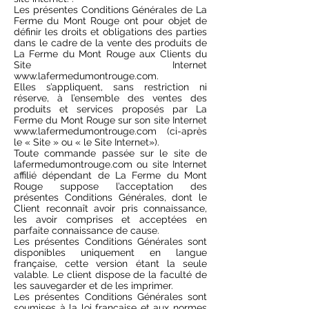
Les présentes Conditions Générales de La
Ferme du Mont Rouge ont pour objet de
définir les droits et obligations des parties
dans le cadre de la vente des produits de
La Ferme du Mont Rouge aux Clients du
Site Internet
www.lafermedumontrouge.com
.
Elles s’appliquent, sans restriction ni
réserve, à l’ensemble des ventes des
produits et services proposés par La
Ferme du Mont Rouge sur son site Internet
www.lafermedumontrouge.com
(ci-après
le « Site » ou « le Site Internet»).
Toute commande passée sur le site de
lafermedumontrouge.com ou site Internet
affilié dépendant de La Ferme du Mont
Rouge suppose l’acceptation des
présentes Conditions Générales, dont le
Client reconnaît avoir pris connaissance,
les avoir comprises et acceptées en
parfaite connaissance de cause.
Les présentes Conditions Générales sont
disponibles uniquement en langue
française, cette version étant la seule
valable. Le client dispose de la faculté de
les sauvegarder et de les imprimer.
Les présentes Conditions Générales sont
soumises à la loi française et aux normes