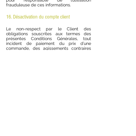
pour responsable de l’utilisation
frauduleuse de ces informations.
16. Désactivation du compte client
Le non-respect par le Client des
obligations souscrites aux termes des
présentes Conditions Générales, tout
incident de paiement du prix d’une
commande, des agissements contraires
aux intérêts de La Ferme du Mont Rouge,
la délivrance de fausses informations lors
de la création du compte, pourront
entraîner la suspension de l’accès au
service de La Ferme du Mont Rouge, voire
la résiliation de son compte en fonction du
degré de gravité des agissements en
cause, sans qu’il puisse être réclamé des
dommages et intérêts ou indemnisations
quels qu’ils soient à l'entreprise La Ferme
du Mont Rouge. La Société se réserve le
droit de refuser toute commande d’un
Client avec lequel il existerait un tel litige,
même si celui-ci utilise un nouveau
compte.
17. « Informatique et Libertés »